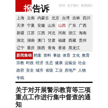
报
告诉
RSS
关于我们
联系我们
上海
云南
内蒙古
北京
台湾
吉林
四川
天津
宁夏
安徽
山东
山西
广东
广西
新疆
江苏
江西
河北
河南
浙江
海南
湖北
湖南
澳门
甘肃
福建
西藏
贵州
辽宁
重庆
陕西
青海
香港
黑龙江
新闻集锦
档案
资料
事故
体育
文化
教育
宗教
时政
经济
生态
健康
运输业
社会
政府
安全
城市
省级
工业
房地产
人物
专稿
关于对开展警示教育等三项
重点工作进行集中督查的通
知