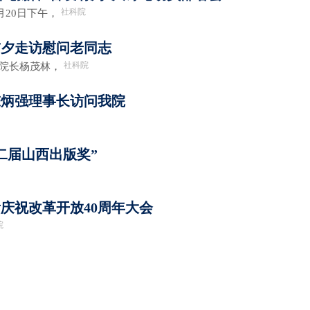
社科院
月20日下午，
前夕走访慰问老同志
社科院
、院长杨茂林，
陈炳强理事长访问我院
二届山西出版奖”
庆祝改革开放40周年大会
院