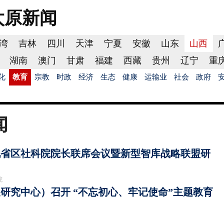
太原
新闻
湾
吉林
四川
天津
宁夏
安徽
山东
山西
湖南
澳门
甘肃
福建
西藏
贵州
辽宁
重
化
教育
宗教
时政
经济
生态
健康
运输业
社会
政府
闻
九省区社科院院长联席会议暨新型智库战略联盟研
院
研究中心）召开 “不忘初心、牢记使命”主题教育