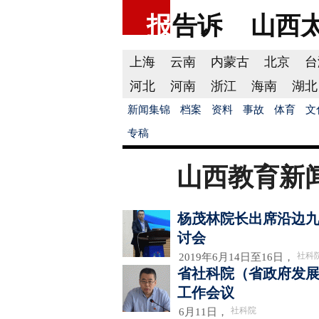
报
告诉
山西
上海
云南
内蒙古
北京
台
河北
河南
浙江
海南
湖北
新闻集锦
档案
资料
事故
体育
文
专稿
山西教育新
杨茂林院长出席沿边
讨会
社科
2019年6月14日至16日，
省社科院（省政府发展
工作会议
社科院
6月11日，