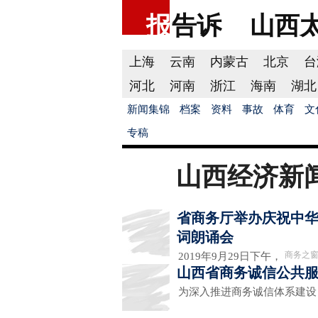
报
告诉
山西
上海
云南
内蒙古
北京
台
河北
河南
浙江
海南
湖北
新闻集锦
档案
资料
事故
体育
文
专稿
山西经济新
省商务厅举办庆祝中华
词朗诵会
商务之
2019年9月29日下午，
山西省商务诚信公共
为深入推进商务诚信体系建