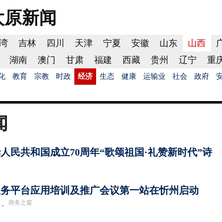
太原
新闻
湾
吉林
四川
天津
宁夏
安徽
山东
山西
湖南
澳门
甘肃
福建
西藏
贵州
辽宁
重
化
教育
宗教
时政
经济
生态
健康
运输业
社会
政府
闻
人民共和国成立70周年“歌颂祖国·礼赞新时代”诗
窗
服务平台应用培训及推广会议第一站在忻州启动
商务之窗
设，