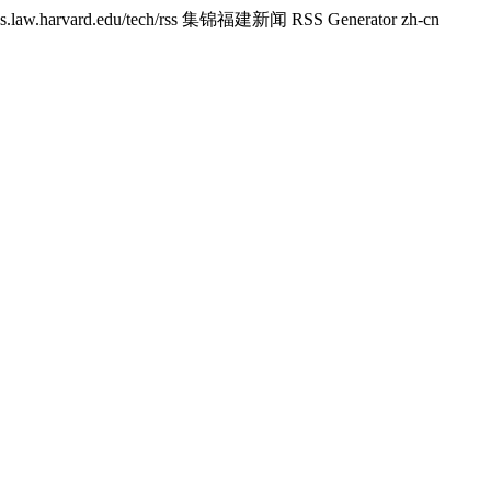
gs.law.harvard.edu/tech/rss
集锦福建新闻 RSS Generator
zh-cn